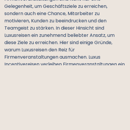
Gelegenheit, um Geschäftsziele zu erreichen,
sondern auch eine Chance, Mitarbeiter zu
motivieren, Kunden zu beeindrucken und den
Teamgeist zu stärken. In dieser Hinsicht sind
Luxusreisen ein zunehmend beliebter Ansatz, um
diese Ziele zu erreichen. Hier sind einige Gründe,
warum Luxusreisen den Reiz für
Firmenveranstaltungen ausmachen. Luxus
Incentivereisen verleihen Firmenveranstaltungen ein
Gefühl von Exklusivität und Prestige. Die Auswahl
exquisiter Reiseziele und erstklassiger Unterkünfte
vermittelt den Teilnehmern das Gefühl, etwas
Besonderes zu erleben und gleichzeitig die
Wertschätzung ihres Unternehmens zu spüren. Die
Wahl eines luxuriösen Reiseziels bietet eine
inspirierende Umgebung, die Kreativität fördert und
neue Perspektiven ermöglicht. Ob es sich um eine
exotische Stranddestination, eine historische