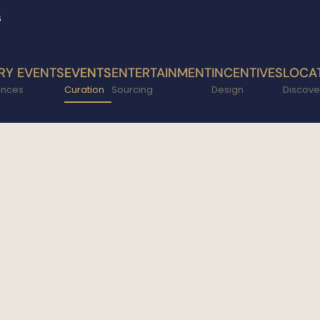
6
RY EVENTS
EVENTS
ENTERTAINMENT
INCENTIVES
LOCA
ences
Curation
Sourcing
Design
Discove