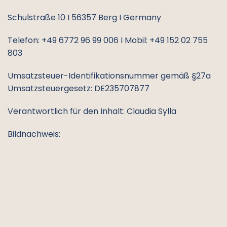
Schulstraße 10 I 56357 Berg I Germany
Telefon: +49 6772 96 99 006 I Mobil: +49 152 02 755
803
Umsatzsteuer-Identifikationsnummer gemäß §27a
Umsatzsteuergesetz: DE235707877
Verantwortlich für den Inhalt: Claudia Sylla
Bildnachweis:
Fotografien und Videos: Sylla Events, Anna M.; Gesine
H.
Haftungsausschluss (Disclaimer)
Haftung für Inhalte